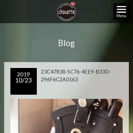
Blog
23C47838-5C76-4EE9-B33D-
2019
10/23
296F6C2A0163