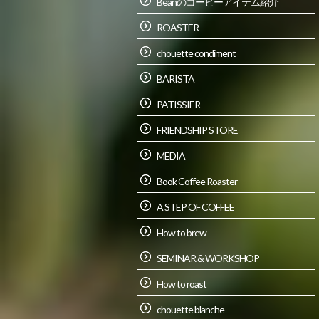
Beanのコーヒーアイテム紹介
ROASTER
chouette condiment
BARISTA
PATISSIER
FRIENDSHIP STORE
MEDIA
Book Coffee Roaster
A STEP OF COFFEE
How to brew
SEMINAR & WORKSHOP
How to roast
chouette blanche