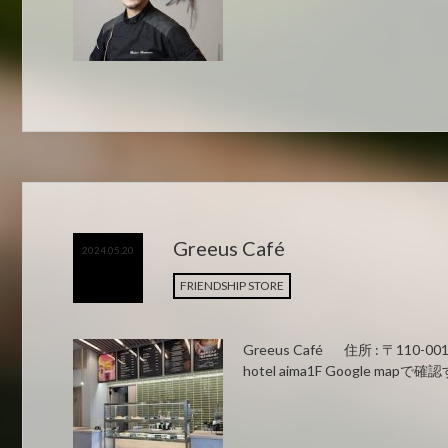
Greeus Café
2024.05.20
FRIENDSHIP STORE
Greeus Café 住所 : 〒110
hotel aima1F Google mapで確認す