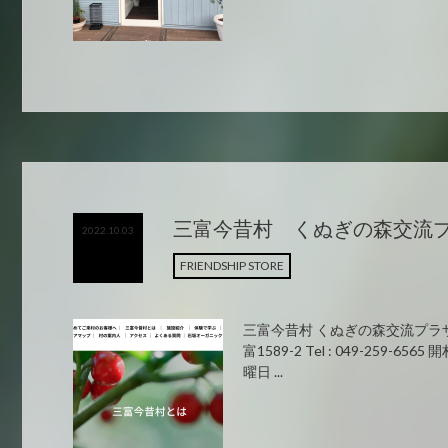
三富今昔村 くぬぎの森交流
2022.10.03
FRIENDSHIP STORE
三富今昔村 くぬぎの森交流プラザ
富1589-2 Tel : 049-259-656
曜日 ...