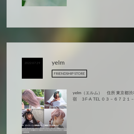
yelm
2022.07.29
FRIENDSHIP STORE
yelm（エルム） 住所 東京都
宿 ３F-A TEL ０３－６７２１－