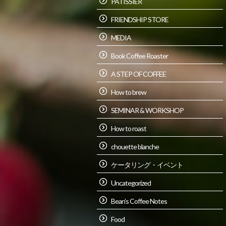
PATISSIER
FRIENDSHIP STORE
MEDIA
Book Coffee Roaster
A STEP OF COFFEE
How to brew
SEMINAR & WORKSHOP
How to roast
chouette blanche
ケータリング・イベント
Uncategorized
Bean’s Coffee Notes
Food