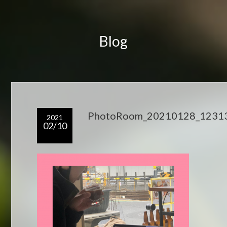
Blog
PhotoRoom_20210128_1231
2021
02/10