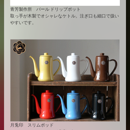
青芳製作所 バール ドリップポット
取っ手が木製でオシャレなケトル。注ぎ口も細口で扱い
やすいです。
月兎印 スリムポッド