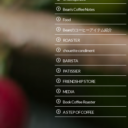
Bean’s Coffee Notes
Food
Beanのコーヒーアイテム紹介
ROASTER
chouette condiment
BARISTA
PATISSIER
FRIENDSHIP STORE
MEDIA
Book Coffee Roaster
A STEP OF COFFEE