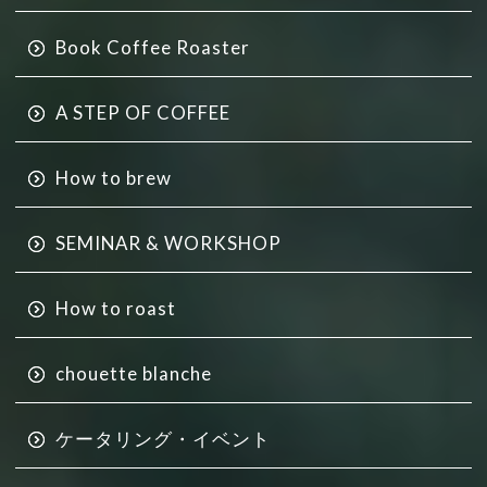
Book Coffee Roaster
A STEP OF COFFEE
How to brew
SEMINAR & WORKSHOP
How to roast
chouette blanche
ケータリング・イベント